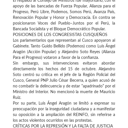
El respaldo al Consejo de Ministros fue mayoritario, con el
apoyo de las bancadas de Fuerza Popular, Alianza para el
Progreso, Perú Libre, Podemos, Somos Perú, Avanza País,
Renovación Popular y Honor y Democracia. En contra se
posicionaron Voces del Pueblo–Juntos por el Perú, la
Bancada Socialista y el Bloque Democrático Popular.
POSICIONES DE LOS CONGRESISTAS CUSQUEÑOS
Los parlamentarios que representan al Cusco apoyaron al
Gabinete. Tanto Guido Bellido (Podemos) como Luis Ángel
Aragón (Acción Popular) y Alejandro Soto Reyes (Alianza
Para el Progreso) votaron a favor de la confianza.
Sin embargo, sus intervenciones evitaron abordar
directamente los hechos del 15 de octubre. Alejandro
Soto centró su crítica en el jefe de la Región Policial del
Cusco, General PNP Julio César Becerra, a quien acusó de
no combatir la delincuencia y de estar “apadrinado” por el
Ministro del Interior. No mencionó la muerte de Mauricio
Ruiz.
Por su parte, Luis Ángel Aragón se limitó a expresar su
preocupación por la inseguridad ciudadana y a manifestar
su oposición a la ampliación del REINFO, sin referirse a
los actos violentos ocurridos en las protestas.
CRÍTICAS POR LA REPRESIÓN Y LA FALTA DE JUSTICIA