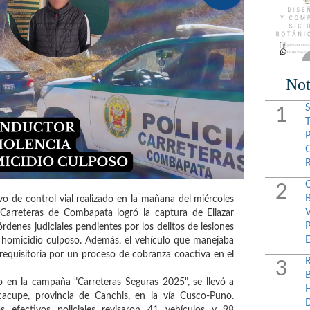
Not
1
2
 de control vial realizado en la mañana del miércoles
 Carreteras de Combapata logró la captura de Eliazar
denes judiciales pendientes por los delitos de lesiones
 y homicidio culposo. Además, el vehículo que manejaba
equisitoria por un proceso de cobranza coactiva en el
3
 en la campaña "Carreteras Seguras 2025", se llevó a
cacupe, provincia de Canchis, en la vía Cusco-Puno.
os efectivos policiales revisaron 41 vehículos y 98